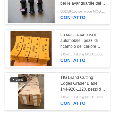
PRIVACY
per le avanguardie del
POLICY
cariore e le lame del
USD59-100 per piece MOQ:100PZ
selezionatore
CONTATTO
La sostituzione va in
automobile i pezzi di
ricambio del cariore
della ruota delle
1.05-1.5USD/kg MOQ:10pcs
avanguardie 8E5529 del
CONTATTO
selezionatore
TIG Brand Cutting
Edges Grader Blade
144-920-1120, pezzi di
ricambio del bulldozer
1.05-1.5USD/kg MOQ:10pcs
CONTATTO