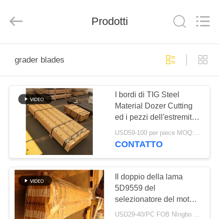
Machinery
Industrial
Co.,Ltd.
All
Prodotti
Rights
Reserved.
Developed
by
CASA
ECER
grader blades
PRODOTTI
I bordi di TIG Steel
Material Dozer Cutting
CIRCA
ed i pezzi dell'estremità
NOI
vanno in automobile le
USD59-100 per piece MOQ:10pcs
lame 5D9561 del
CONTATTO
selezionatore
GIRO
DELLA
Il doppio della lama
5D9559 del
FABBRICA
selezionatore del motore
di TIG Brand ha
USD29-40/PC FOB NIngbo MOQ:10pcs