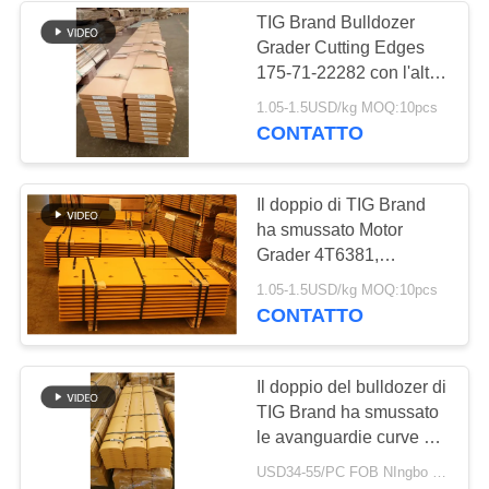
TIG Brand Bulldozer
Grader Cutting Edges
175-71-22282 con l'alto
materiale di mn
1.05-1.5USD/kg MOQ:10pcs
CONTATTO
Il doppio di TIG Brand
ha smussato Motor
Grader 4T6381,
avanguardie del cariore
1.05-1.5USD/kg MOQ:10pcs
della ruota
CONTATTO
Il doppio del bulldozer di
TIG Brand ha smussato
le avanguardie curve va
in automobile la lama
USD34-55/PC FOB NIngbo MOQ:10pcs
5D9554 del