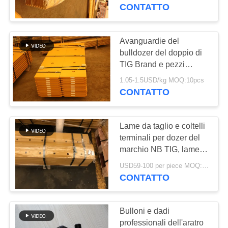
CONTROLLO
smussato le
CONTATTO
avanguardie curve per il
DI
bulldozer
QUALITÀ
Avanguardie del
bulldozer del doppio di
TIG Brand e pezzi
CONTATTICI
smussati dell'estremità,
1.05-1.5USD/kg MOQ:10pcs
lama del selezionatore
CONTATTO
RICHIEDA
del cariore B1U0601
UNA
Lame da taglio e coltelli
CITAZIONE
terminali per dozer del
marchio NB TIG, lame
per motograder 5D9559
MAPPA
USD59-100 per piece MOQ:10pcs
CONTATTO
DEL
SITO
Bulloni e dadi
professionali dell'aratro