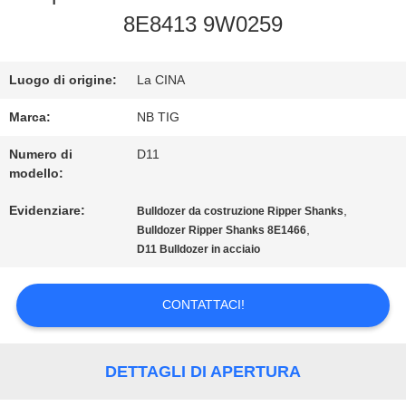
FABBRICA
8E8413 9W0259
CONTROLLO
Luogo di origine:
La CINA
DI
Marca:
NB TIG
QUALITÀ
Numero di
D11
modello:
Evidenziare:
,
CONTATTICI
Bulldozer da costruzione Ripper Shanks
,
Bulldozer Ripper Shanks 8E1466
D11 Bulldozer in acciaio
RICHIEDA
CONTATTACI!
UNA
CITAZIONE
DETTAGLI DI APERTURA