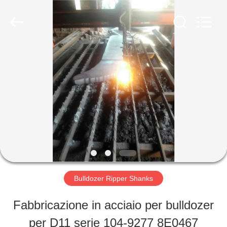
Ningbo
Tigerlevel
Machinery
Industrial
Co.,Ltd.
All
CASA
Rights
Reserved.
Developed
by
ECER
PRODOTTI
CIRCA
NOI
Bulldozer Ripper Shanks
GIRO
Fabbricazione in acciaio per bulldozer
DELLA
per D11 serie 104-9277 8E0467