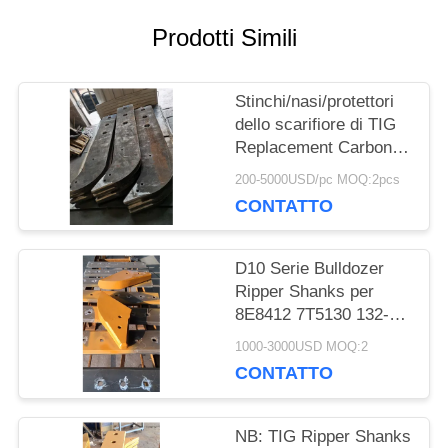
MAPPA
Prodotti Simili
DEL
Stinchi/nasi/protettori
SITO
dello scarifiore di TIG
Replacement Carbon
Steel Bulldozer 104-
PRIVACY
200-5000USD/pc MOQ:2pcs
9277
CONTATTO
POLICY
D10 Serie Bulldozer
Ripper Shanks per
8E8412 7T5130 132-
4699 8E8411 8E8415
1000-3000USD MOQ:2
8E8417
CONTATTO
NB: TIG Ripper Shanks