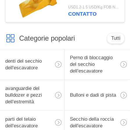
dell'escavatore della
USD1.2-1.5 USD/Kg FOB Ningbo MOQ:2 Tonnellate
fabbrica V69 di marca
CONTATTO
di TIG facendo uso di
Categorie popolari
Tutti
Perno di bloccaggio
denti del secchio
del secchio
dell'escavatore
dell'escavatore
avanguardie del
bulldozer e pezzi
Bulloni e dadi di pista
dell'estremità
parti del telaio
Secchio della roccia
dell'escavatore
dell'escavatore