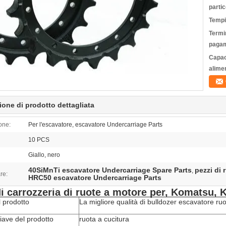
partic
Tempi
Termin
pagam
Capac
alime
ione di prodotto dettagliata
one:
Per l'escavatore, escavatore Undercarriage Parts
10 PCS
Giallo, nero
40SiMnTi escavatore Undercarriage Spare Parts
pezzi di 
,
re:
HRC50 escavatore Undercarriage Parts
di carrozzeria di ruote a motore per, Komatsu, 
 prodotto
La migliore qualità di bulldozer escavatore ru
iave del prodotto
ruota a cucitura