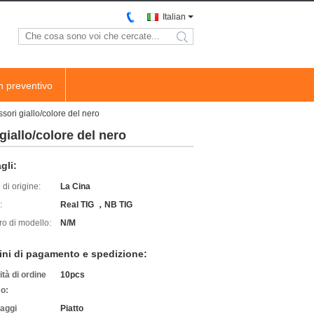
Italian
search
n preventivo
ssori giallo/colore del nero
giallo/colore del nero
gli:
di origine:
La Cina
:
Real TIG ，NB TIG
o di modello:
N/M
ini di pagamento e spedizione:
tà di ordine
10pcs
o:
laggi
Piatto