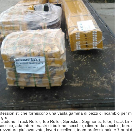
fessionisti che forniscono una vasta gamma di pezzi di ricambio per m
 gru.
includono: Track Roller, Top Roller, Sprocket, Segments, Idler, Track Lin
ecchio, adattatore, nastri di bullone, secchio, cilindro da secchio, bordo 
trezzature piu' avanzate, lavori eccellenti, team professionale e 7 anni 