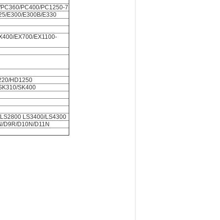
/PC360/PC400/PC1250-7
25/E300/E300B/E330
X400/EX700/EX1100-
220/HD1250
SK310/SK400
LS2800 LS3400/LS4300
N/D9R/D10N/D11N