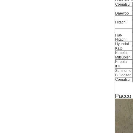
Lista dei m
Comatsu
Daewoo
Hitachi
Fiat-
Hitachi
Hyundai
Kato
Kobelco
Mitsubishi
Kubota
IHI
Sumitomo
Bulldozer
Comatsu
Pacco