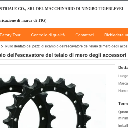
STRIALE CO., SRL DEL MACCHINARIO DI NINGBO TIGERLEVEL
ricazione di marca di TIG)
Fatory Tour
Controllo di qualità
Contattaci
Richiedere u
Rullo dentato dei pezzi di ricambio dell'escavatore del telaio di mero degli acce
io dell'escavatore del telaio di mero degli accessori 
Detta
Luogo 
Marca
Numer
Term
Quanti
minim
Imbal