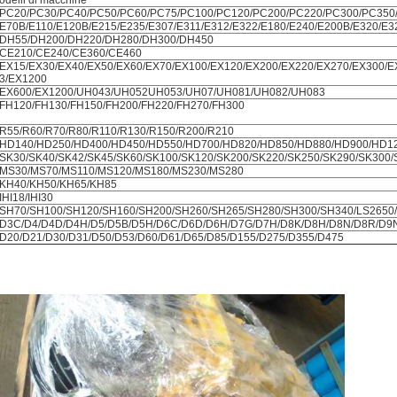
odelli di macchine
PC20/PC30/PC40/PC50/PC60/PC75/PC100/PC120/PC200/PC220/PC300/PC350
E70B/E110/E120B/E215/E235/E307/E311/E312/E322/E180/E240/E200B/E320/E3
DH55/DH200/DH220/DH280/DH300/DH450
CE210/CE240/CE360/CE460
EX15/EX30/EX40/EX50/EX60/EX70/EX100/EX120/EX200/EX220/EX270/EX300/E
3/EX1200
EX600/EX1200/UH043/UH052UH053/UH07/UH081/UH082/UH083
FH120/FH130/FH150/FH200/FH220/FH270/FH300
R55/R60/R70/R80/R110/R130/R150/R200/R210
HD140/HD250/HD400/HD450/HD550/HD700/HD820/HD850/HD880/HD900/HD1
SK30/SK40/SK42/SK45/SK60/SK100/SK120/SK200/SK220/SK250/SK290/SK300/
MS30/MS70/MS110/MS120/MS180/MS230/MS280
KH40/KH50/KH65/KH85
IHI18/IHI30
SH70/SH100/SH120/SH160/SH200/SH260/SH265/SH280/SH300/SH340/LS2650/
D3C/D4/D4D/D4H/D5/D5B/D5H/D6C/D6D/D6H/D7G/D7H/D8K/D8H/D8N/D8R/D9
D20/D21/D30/D31/D50/D53/D60/D61/D65/D85/D155/D275/D355/D475