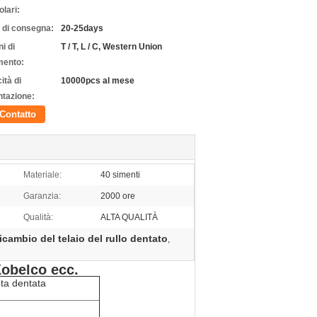
olari:
 di consegna:
20-25days
i di
T / T, L / C, Western Union
ento:
ità di
10000pcs al mese
ntazione:
Contatto
Materiale:
40 simenti
Garanzia:
2000 ore
Qualità:
ALTA QUALITÀ
ricambio del telaio del rullo dentato
,
Kobelco ecc.
ota dentata