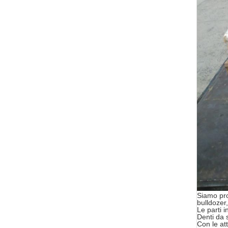
Siamo pro
bulldozer,
Le parti 
Denti da s
Con le at