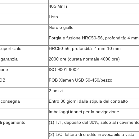
40SiMnTi
Listo.
Nero o giallo
Forgia e fusione HRC50-56, profondità: 4 m
uperficiale
HRC50-56, profondità: 4 mm-10 mm
 garanzia
2000 ore (durata normale 4000 ore)
zione
ISO 9001-9002
FOB
FOB Xiamen USD 50-450/pezzo
2 pezzi
 consegna
Entro 30 giorni dalla stipula del contratto
Imballaggi idonei per la navigazione
di pagamento
(1) T/T, deposito del 30%, saldo al ricevimento
(2) L/C, lettera di credito irrevocabile a vista.